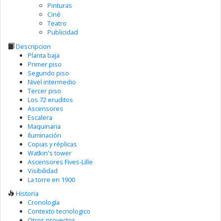
Pinturas
Ciné
Teatro
Publicidad
Descripcion
Planta baja
Primer piso
Segundo piso
Nivel intermedio
Tercer piso
Los 72 eruditos
Ascensores
Escalera
Maquinaria
Iluminación
Copias y réplicas
Watkin's tower
Ascensores Fives-Lille
Visibilidad
La torre en 1900
Historia
Cronología
Contexto tecnologico
Otros proyectos