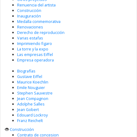
Renuencia del artista
Construcción
Inauguración
Medalla conmemorativa
Renovaciones
Derecho de reproducción
Varias estafas
Imprimiendo figaro
La torre y la expo
Las empresas Eiffel
Empresa operadora
Biografías
Gustave Eiffel
Maurice Koechlin
Emile Nouguier
Stephen Sauvestre
Jean Compagnon
Adolphe Salles
Jean Gobert
Edouard Lockroy
Franz Reichelt
Construcción
Contrato de concesion