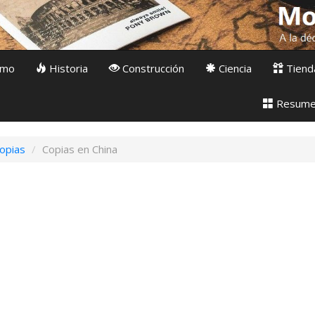
smo
Historia
Construcción
Ciencia
Tiend
Resum
opias
Copias en China