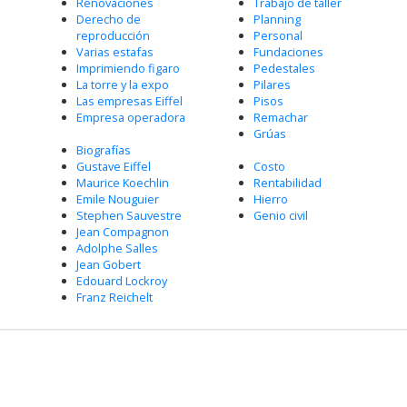
Renovaciones
Trabajo de taller
Derecho de
Planning
reproducción
Personal
Varias estafas
Fundaciones
Imprimiendo figaro
Pedestales
La torre y la expo
Pilares
Las empresas Eiffel
Pisos
Empresa operadora
Remachar
Grúas
Biografías
Gustave Eiffel
Costo
Maurice Koechlin
Rentabilidad
Emile Nouguier
Hierro
Stephen Sauvestre
Genio civil
Jean Compagnon
Adolphe Salles
Jean Gobert
Edouard Lockroy
Franz Reichelt