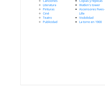
Canciones
Copias y réplicas
Literatura
Watkin's tower
Pinturas
Ascensores Fives-
Ciné
Lille
Teatro
Visibilidad
Publicidad
La torre en 1900