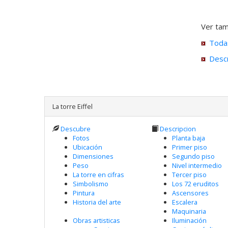
Ver tam
Todas
Descr
La torre Eiffel
Descubre
Descripcion
Fotos
Planta baja
Ubicación
Primer piso
Dimensiones
Segundo piso
Peso
Nivel intermedio
La torre en cifras
Tercer piso
Simbolismo
Los 72 eruditos
Pintura
Ascensores
Historia del arte
Escalera
Maquinaria
Obras artisticas
Iluminación