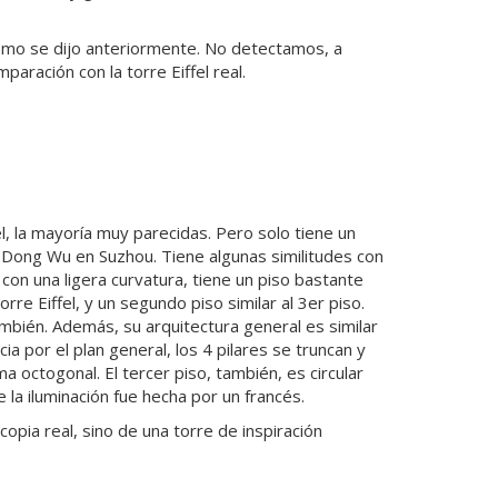
omo se dijo anteriormente. No detectamos, a
aración con la torre Eiffel real.
el, la mayoría muy parecidas. Pero solo tiene un
re Dong Wu en Suzhou. Tiene algunas similitudes con
 con una ligera curvatura, tiene un piso bastante
rre Eiffel, y un segundo piso similar al 3er piso.
mbién. Además, su arquitectura general es similar
ncia por el plan general, los 4 pilares se truncan y
a octogonal. El tercer piso, también, es circular
la iluminación fue hecha por un francés.
opia real, sino de una torre de inspiración