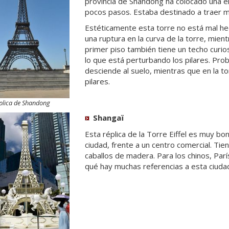
provincia de Shandong ha colocado una en
pocos pasos. Estaba destinado a traer má
Estéticamente esta torre no está mal he
una ruptura en la curva de la torre, mientr
primer piso también tiene un techo curios
lo que está perturbando los pilares. Pr
desciende al suelo, mientras que en la to
pilares.
plica de Shandong
Shangaï
Esta réplica de la Torre Eiffel es muy bon
ciudad, frente a un centro comercial. Tie
caballos de madera. Para los chinos, Parí
qué hay muchas referencias a esta ciudad