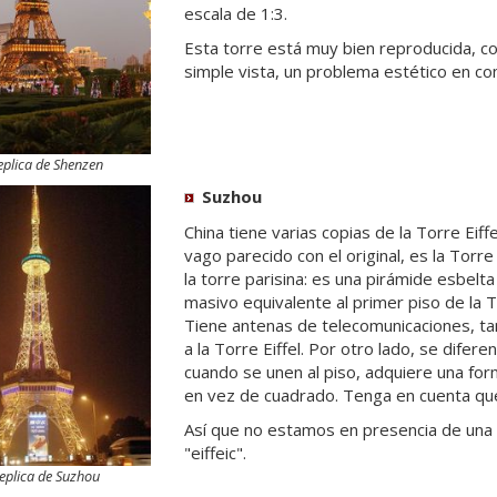
escala de 1:3.
Esta torre está muy bien reproducida, c
simple vista, un problema estético en comp
eplica de Shenzen
Suzhou
China tiene varias copias de la Torre Eiff
vago parecido con el original, es la Tor
la torre parisina: es una pirámide esbelta
masivo equivalente al primer piso de la To
Tiene antenas de telecomunicaciones, ta
a la Torre Eiffel. Por otro lado, se difere
cuando se unen al piso, adquiere una form
en vez de cuadrado. Tenga en cuenta que 
Así que no estamos en presencia de una c
"eiffeic".
eplica de Suzhou