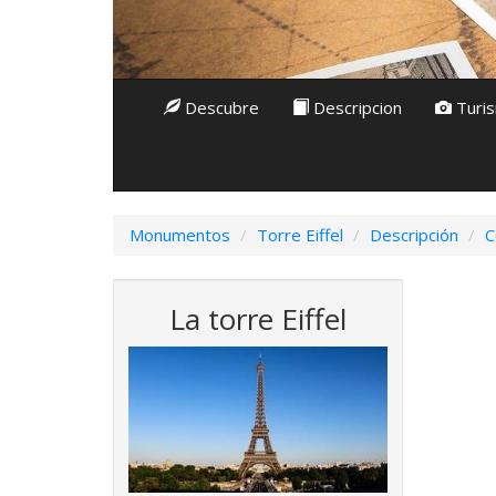
Descubre
Descripcion
Turi
Monumentos
Torre Eiffel
Descripción
C
La torre Eiffel