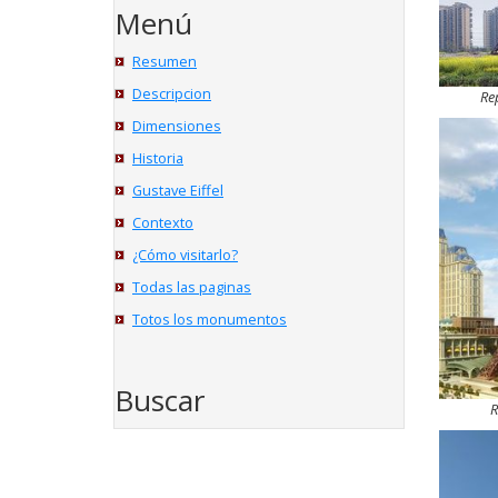
Menú
Resumen
Descripcion
Re
Dimensiones
Historia
Gustave Eiffel
Contexto
¿Cómo visitarlo?
Todas las paginas
Totos los monumentos
Buscar
R