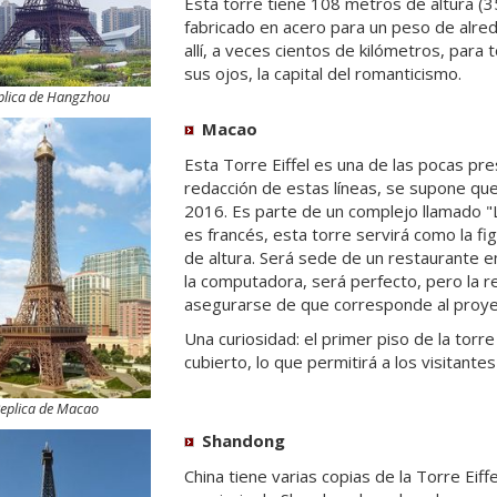
Esta torre tiene 108 metros de altura (35
fabricado en acero para un peso de alre
allí, a veces cientos de kilómetros, para 
sus ojos, la capital del romanticismo.
plica de Hangzhou
Macao
Esta Torre Eiffel es una de las pocas pr
redacción de estas líneas, se supone que
2016. Es parte de un complejo llamado "L
es francés, esta torre servirá como la fi
de altura. Será sede de un restaurante en
la computadora, será perfecto, pero la re
asegurarse de que corresponde al proye
Una curiosidad: el primer piso de la torr
cubierto, lo que permitirá a los visitantes
eplica de Macao
Shandong
China tiene varias copias de la Torre Eiff