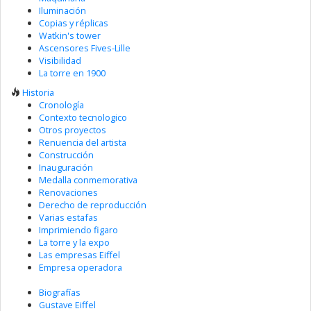
Iluminación
Copias y réplicas
Watkin's tower
Ascensores Fives-Lille
Visibilidad
La torre en 1900
Historia
Cronología
Contexto tecnologico
Otros proyectos
Renuencia del artista
Construcción
Inauguración
Medalla conmemorativa
Renovaciones
Derecho de reproducción
Varias estafas
Imprimiendo figaro
La torre y la expo
Las empresas Eiffel
Empresa operadora
Biografías
Gustave Eiffel