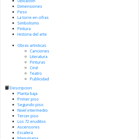
Ubicación
Dimensiones
Peso
La torre en cifras
Simbolismo
Pintura
Historia del arte
Obras artisticas
Canciones
Literatura
Pinturas
Ciné
Teatro
Publicidad
Descripcion
Planta baja
Primer piso
Segundo piso
Nivel intermedio
Tercer piso
Los 72 eruditos
Ascensores
Escalera
Maquinaria