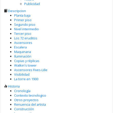
Publicidad
Descripcion
Planta baja
Primer piso
Segundo piso
Nivel intermedio
Tercer piso
Los 72 eruditos
Ascensores
Escalera
Maquinaria
Iluminación
Copias y réplicas
Watkin's tower
Ascensores Fives-Lille
Visibilidad
La torre en 1900
Historia
Cronología
Contexto tecnologico
Otros proyectos
Renuencia del artista
Construcción