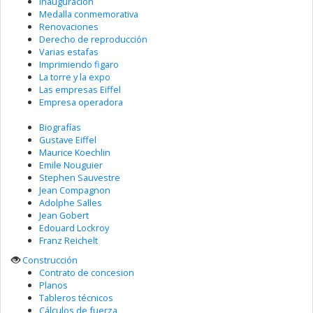
Inauguración
Medalla conmemorativa
Renovaciones
Derecho de reproducción
Varias estafas
Imprimiendo figaro
La torre y la expo
Las empresas Eiffel
Empresa operadora
Biografías
Gustave Eiffel
Maurice Koechlin
Emile Nouguier
Stephen Sauvestre
Jean Compagnon
Adolphe Salles
Jean Gobert
Edouard Lockroy
Franz Reichelt
Construcción
Contrato de concesion
Planos
Tableros técnicos
Cálculos de fuerza