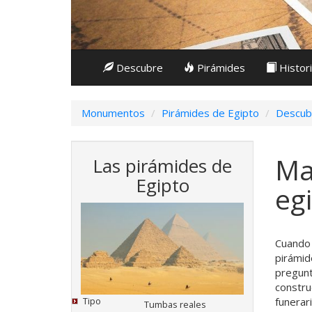
Descubre
Pirámides
Histor
Monumentos
Pirámides de Egipto
Descub
Ma
Las pirámides de
Egipto
eg
Cuando 
pirámid
pregunt
constru
funerar
Tipo
Tumbas reales