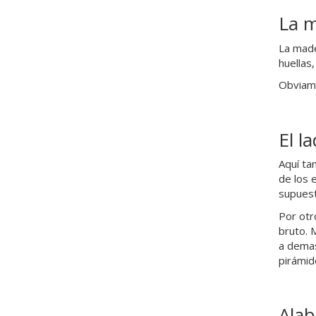
La 
La made
huellas
Obviame
El la
Aquí ta
de los e
supuest
Por otr
bruto. 
a demas
pirámid
Alab