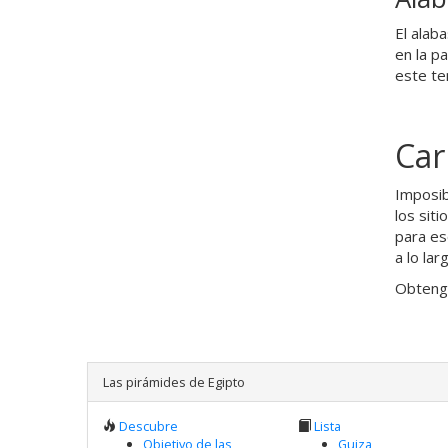
El alab
en la p
este te
Car
Imposib
los siti
para es
a lo lar
Obteng
Las pirámides de Egipto
Descubre
Lista
Objetivo de las
Guiza