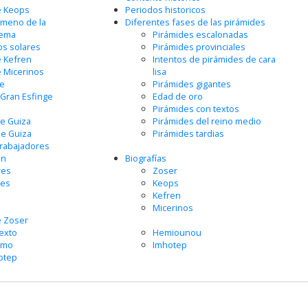
e Keops
Periodos historicos
meno de la
Diferentes fases de las pirámides
ema
Pirámides escalonadas
os solares
Pirámides provinciales
e Kefren
Intentos de pirámides de cara
 Micerinos
lisa
ge
Pirámides gigantes
Gran Esfinge
Edad de oro
Pirámides con textos
de Guiza
Pirámides del reino medio
de Guiza
Pirámides tardias
trabajadores
ón
Biografías
res
Zoser
nes
Keops
Kefren
Micerinos
e Zoser
exto
Hemiounou
smo
Imhotep
otep