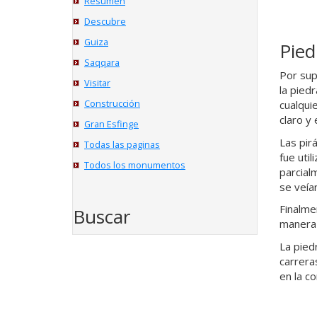
Resumen
Descubre
Guiza
Pied
Saqqara
Por sup
Visitar
la piedr
Construcción
cualqui
claro y
Gran Esfinge
Las pir
Todas las paginas
fue uti
Todos los monumentos
parcial
se veía
Finalme
Buscar
manera 
La pied
carrera
en la co