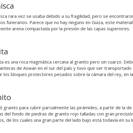
isca
isca rara vez se usaba debido a su fragilidad, pero se encontraron 
os funerarios. Parece que no hay ninguno en Guiza, este material
ente arena compactada por la presión de las capas superiores.
ita
ita es una roca magmática cercana al granito pero sin cuarzo. Deb
canteras de Aswan en el sur del país y tuvo que ser transportado e
ir los bloques protectores pesados sobre la cámara del rey, en l
ito
zó granito para cubrir parcialmente las pirámides, a partir de la d
las del fondo de piedras de granito rojo talladas con gran precisió
os, de los cuales una gran parte del lado bajo está todavía en su l