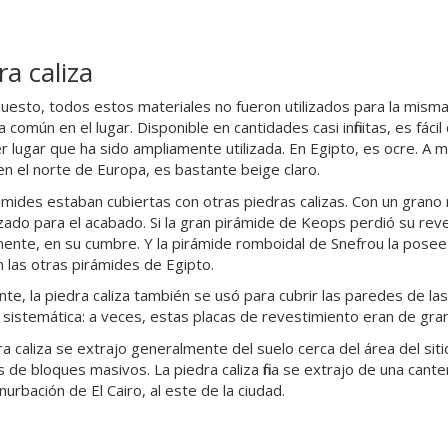
ra caliza
uesto, todos estos materiales no fueron utilizados para la misma 
a común en el lugar. Disponible en cantidades casi infinitas, es fácil 
er lugar que ha sido ampliamente utilizada. En Egipto, es ocre. A 
 en el norte de Europa, es bastante beige claro.
ámides estaban cubiertas con otras piedras calizas. Con un grano
lizado para el acabado. Si la gran pirámide de Keops perdió su re
mente, en su cumbre. Y la pirámide romboidal de Snefrou la pose
n las otras pirámides de Egipto.
nte, la piedra caliza también se usó para cubrir las paredes de las
sistemática: a veces, estas placas de revestimiento eran de gran
ra caliza se extrajo generalmente del suelo cerca del área del sit
s de bloques masivos. La piedra caliza fina se extrajo de una cante
nurbación de El Cairo, al este de la ciudad.