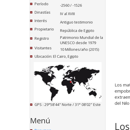
Período
-2560 / -1526
Dinastías
IV al XVIII
Interés
Antiguo testimonio
Propietario
República de Egipto
Patrimonio Mundial de la
Registro
UNESCO desde 1979
Visitantes
10 Millones/año (2015)
Ubicación: El Cairo, Egipto
Los mate
empobre
extraen
del Nilo
GPS : 29°58'44" Norte / 31° 08'02" Este
Menú
Los