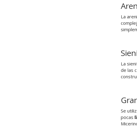
Aren
La aren
complej
simplem
Sien
La sien
de las 
constru
Gran
Se utili
pocas fi
Micerin