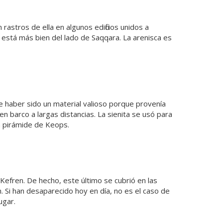
rastros de ella en algunos edificios unidos a
 está más bien del lado de Saqqara. La arenisca es
e haber sido un material valioso porque provenía
n barco a largas distancias. La sienita se usó para
a pirámide de Keops.
e Kefren. De hecho, este último se cubrió en las
n. Si han desaparecido hoy en día, no es el caso de
ugar.