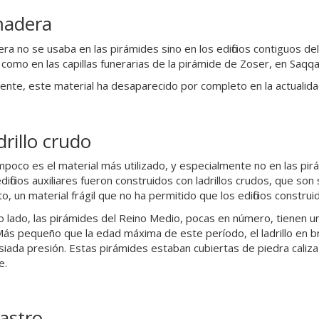
madera
ra no se usaba en las pirámides sino en los edificios contiguos de
, como en las capillas funerarias de la pirámide de Zoser, en Saqqa
nte, este material ha desaparecido por completo en la actualida
drillo crudo
mpoco es el material más utilizado, y especialmente no en las pir
dificios auxiliares fueron construidos con ladrillos crudos, que son
o, un material frágil que no ha permitido que los edificios constru
o lado, las pirámides del Reino Medio, pocas en número, tienen u
Más pequeño que la edad máxima de este período, el ladrillo en br
iada presión. Estas pirámides estaban cubiertas de piedra caliza
e.
astro