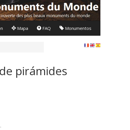
en
Mapa
FAQ
Monumentos
 de pirámides
.