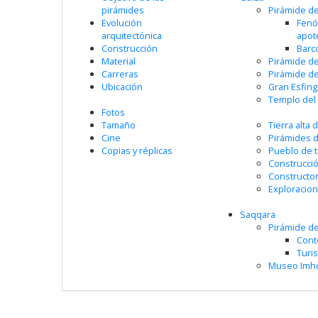
pirámides
Pirámide d
Evolución
Fenó
arquitectónica
apot
Construcción
Barc
Material
Pirámide d
Carreras
Pirámide de
Ubicación
Gran Esfin
Templo del 
Fotos
Tamaño
Tierra alta 
Cine
Pirámides 
Copias y réplicas
Pueblo de 
Construcci
Constructo
Exploracio
Saqqara
Pirámide d
Cont
Turi
Museo Imh