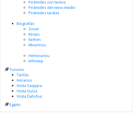
Pirámides con textos
Pirámides del reino medio
Pirámides tardias
Biografías
Zoser
Keops
Kefren
Micerinos
Hemiounou
Imhotep
Turismo
Tarifas
Horarios
Visita Saqqara
Visita Guiza
Visita Dahshur
Egipto