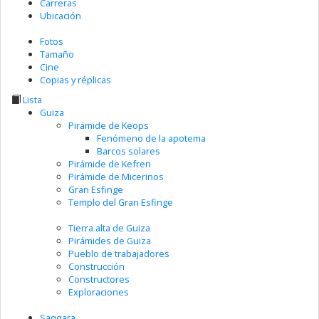
Carreras
Ubicación
Fotos
Tamaño
Cine
Copias y réplicas
Lista
Guiza
Pirámide de Keops
Fenómeno de la apotema
Barcos solares
Pirámide de Kefren
Pirámide de Micerinos
Gran Esfinge
Templo del Gran Esfinge
Tierra alta de Guiza
Pirámides de Guiza
Pueblo de trabajadores
Construcción
Constructores
Exploraciones
Saqqara