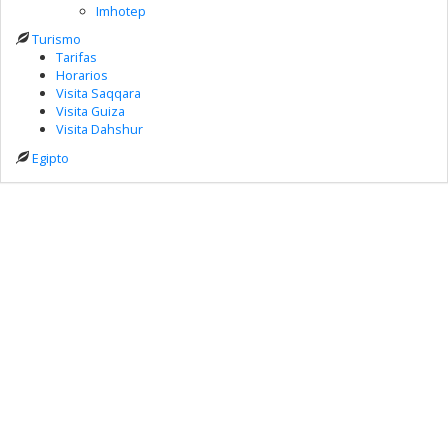
Imhotep
Turismo
Tarifas
Horarios
Visita Saqqara
Visita Guiza
Visita Dahshur
Egipto