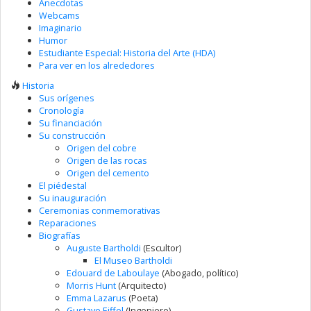
Anecdotas
Webcams
Imaginario
Humor
Estudiante Especial: Historia del Arte (HDA)
Para ver en los alrededores
Historia
Sus orígenes
Cronología
Su financiación
Su construcción
Origen del cobre
Origen de las rocas
Origen del cemento
El piédestal
Su inauguración
Ceremonias conmemorativas
Reparaciones
Biografías
Auguste Bartholdi
(Escultor)
El Museo Bartholdi
Edouard de Laboulaye
(Abogado, político)
Morris Hunt
(Arquitecto)
Emma Lazarus
(Poeta)
Gustave Eiffel
(Ingeniero)