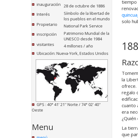
tiempo 
inauguración
28 de octubre de 1886
renovac
Símbolo de la libertad de
Interés
quincua
los pueblos en el mundo
solo hu
Propietario
National Park Service
Patrimonio Mundial de la
inscripción
UNESCO desde 1984
188
visitantes
4 millones / año
Ubicación: Nueva-York, Estados Unidos
Razo
Tomemos
la Libe
ofrece.
regalo 
edifica
GPS : 40° 41' 21'' Norte / 74° 02' 40''
cuanto a
Oeste
era nec
¿Quién 
Menu
La tierr
que par
menú