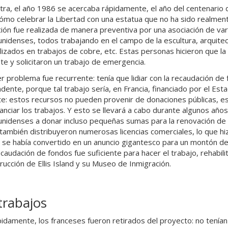
tra, el año 1986 se acercaba rápidamente, el año del centenario d
ómo celebrar la Libertad con una estatua que no ha sido realmen
ión fue realizada de manera preventiva por una asociación de va
nidenses, todos trabajando en el campo de la escultura, arquitec
lizados en trabajos de cobre, etc. Estas personas hicieron que la
te y solicitaron un trabajo de emergencia.
er problema fue recurrente: tenía que lidiar con la recaudación de
dente, porque tal trabajo sería, en Francia, financiado por el Es
te: estos recursos no pueden provenir de donaciones públicas, es
nanciar los trabajos. Y esto se llevará a cabo durante algunos años
nidenses a donar incluso pequeñas sumas para la renovación de l
también distribuyeron numerosas licencias comerciales, lo que hi
 se había convertido en un anuncio gigantesco para un montón de
 recaudación de fondos fue suficiente para hacer el trabajo, rehabilit
rucción de Ellis Island y su Museo de Inmigración.
trabajos
idamente, los franceses fueron retirados del proyecto: no tenían