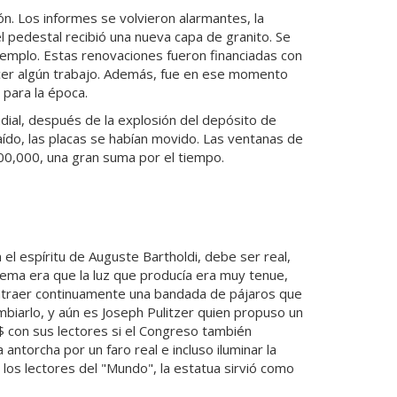
ón. Los informes se volvieron alarmantes, la
el pedestal recibió una nueva capa de granito. Se
ejemplo. Estas renovaciones fueron financiadas con
hacer algún trabajo. Además, fue en ese momento
 para la época.
dial, después de la explosión del depósito de
aído, las placas se habían movido. Las ventanas de
00,000, una gran suma por el tiempo.
el espíritu de Auguste Bartholdi, debe ser real,
blema era que la luz que producía era muy tenue,
 atraer continuamente una bandada de pájaros que
mbiarlo, y aún es Joseph Pulitzer quien propuso un
 con sus lectores si el Congreso también
ntorcha por un faro real e incluso iluminar la
 los lectores del "Mundo", la estatua sirvió como