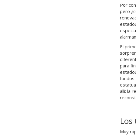
Por con
pero ¿c
renovac
estadou
especia
alarman
El prim
sorpren
diferen
para fi
estadou
fondos 
estatua
allí: la
reconst
Los 
Muy ráp