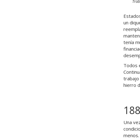
Trab
Estados
un dique
reempla
manteni
tenía m
financi
desempl
Todos e
Continu
trabajo
hierro d
188
Una vez
condici
menos.