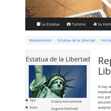
La Estatua
Turismo
Su Hist
Monumentos
Estatua de la Libertad
Histo
Re
Estatua de la Libertad
Li
Si hay u
implaca
nos par
Tipo
Estatua monumental
encontr
aceptar
Autor
Auguste Bartholdi