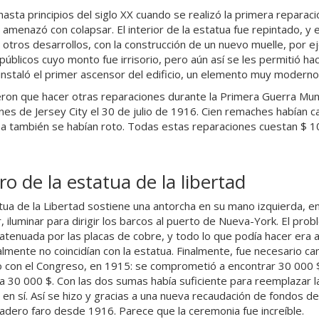
hasta principios del siglo XX cuando se realizó la primera reparaci
 amenazó con colapsar. El interior de la estatua fue repintado, y 
n otros desarrollos, con la construcción de un nuevo muelle, por 
públicos cuyo monto fue irrisorio, pero aún así se les permitió 
instaló el primer ascensor del edificio, un elemento muy moderno
eron que hacer otras reparaciones durante la Primera Guerra Mun
nes de Jersey City el 30 de julio de 1916. Cien remaches habían c
na también se habían roto. Todas estas reparaciones cuestan $ 1
aro de la estatua de la libertad
tua de la Libertad sostiene una antorcha en su mano izquierda, en 
r, iluminar para dirigir los barcos al puerto de Nueva-York. El pro
atenuada por las placas de cobre, y todo lo que podía hacer era
lmente no coincidían con la estatua. Finalmente, fue necesario ca
 con el Congreso, en 1915: se comprometió a encontrar 30 000 $
a 30 000 $. Con las dos sumas había suficiente para reemplazar la a
 en sí. Así se hizo y gracias a una nueva recaudación de fondos de
adero faro desde 1916. Parece que la ceremonia fue increíble.