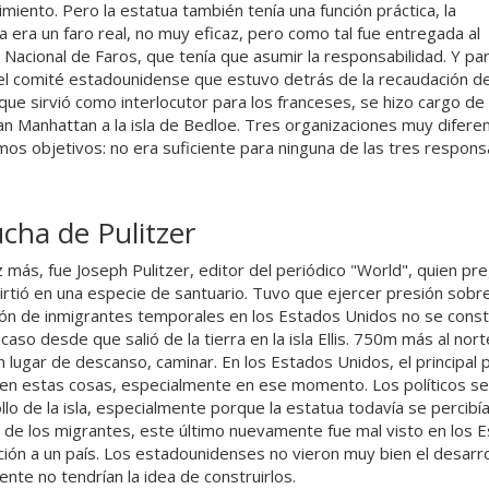
miento. Pero la estatua también tenía una función práctica, la
a era un faro real, no muy eficaz, pero como tal fue entregada al
o Nacional de Faros, que tenía que asumir la responsabilidad. Y pa
el comité estadounidense que estuvo detrás de la recaudación de 
que sirvió como interlocutor para los franceses, se hizo cargo de l
an Manhattan a la isla de Bedloe. Tres organizaciones muy diferen
mos objetivos: no era suficiente para ninguna de las tres responsa
ucha de Pulitzer
 más, fue Joseph Pulitzer, editor del periódico "World", quien pr
irtió en una especie de santuario. Tuvo que ejercer presión sobre 
ón de inmigrantes temporales en los Estados Unidos no se constru
 caso desde que salió de la tierra en la isla Ellis. 750m más al nort
n lugar de descanso, caminar. En los Estados Unidos, el princip
 en estas cosas, especialmente en ese momento. Los políticos se
llo de la isla, especialmente porque la estatua todavía se percib
d de los migrantes, este último nuevamente fue mal visto en los 
ción a un país. Los estadounidenses no vieron muy bien el desarr
ente no tendrían la idea de construirlos.