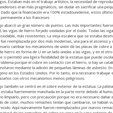
os. Estaban más en el trabajo artístico, la necesidad de reproduc
nidenses eran más pragmáticos, sin dudar en sacrificar una pequeñ
. Dado que la financiación era 100% estadounidense, estos últim
permanente a los franceses.
ajo abarcó un gran número de puntos. Las más importantes fueron, 
el, las vigas de hierro forjado oxidadas por el óxido. Todas las v
noxidable, más resistentes. La vieja escalera que se estaba desm
, fue reemplazada por dos más modernas, una para el ascenso y 
esario cambiar los mecanismos de unión de las placas de cobre a
de hierro en forma de U en un lado unidas a las vigas, y en el otr
e U permitió una ligera flexibilidad de la estatua que puede oscil
roblema porque el cobre en contacto con el hierro, si hay un catal
evitaron mediante la adición de pequeñas láminas de asbesto. E
geno en los Estados Unidos. Por lo tanto, era necesario trabajar en
zarlos con otros mecanismos menos peligrosos.
ajo también se centró en el sobre exterior de la estatua. La páti
 estaba fuertemente manchada en la parte norte debido al humo, 
io limpiarlo, pero con precaución porque no era necesario dañar el 
o de color, muchos remaches tenían que cambiarse, se habían vu
ecido. Aquí nuevamente fueron reemplazados por nuevos remache
 natural de los remaches de cobre se viera en la capa exterior de 