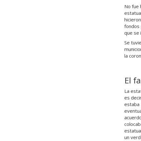
No fue 
estatua
hiciero
fondos 
que se 
Se tuvi
municio
la coro
El f
La esta
es deci
estaba 
eventua
acuerdo
colocab
estatua
un verd