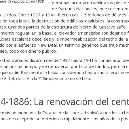
ajos de reparación, en 1938
personas aceptaron venir a los pies de l
de Parques Nacionales, que recientem
 Unidos. Entre 1937 y 1941, fueron casi 1.5 millones de dólares l
 en toda la isla, la destrucción de edificios insalubres, la constr
zo. Grandes partes de la estructura de hierro de Gustave Eiffel, 
miento regular. En la base, el elevador amenazaba con dejar de fu
uchas escaleras decellées y la impermeabilización del techo de la
ado por el esfuerzo New Deal, un término genérico que trajo mu
eo, todo con dinero público.
stos trabajos duraron desde 1937 hasta 1941 y continuaron des
aron por un tiempo y se detuvieron por falta de fondos, pero la m
 que nadie Realmente lo había considerado hasta ahora: era nece
e Eiffel, de la A a la Z. Simplemente no se hizo.
4-1886: La renovación del cen
 más abandonada, la Estatua de la Libertad volvió a perder su bril
ones de recepción se deterioran rápidamente. Los años de la posg