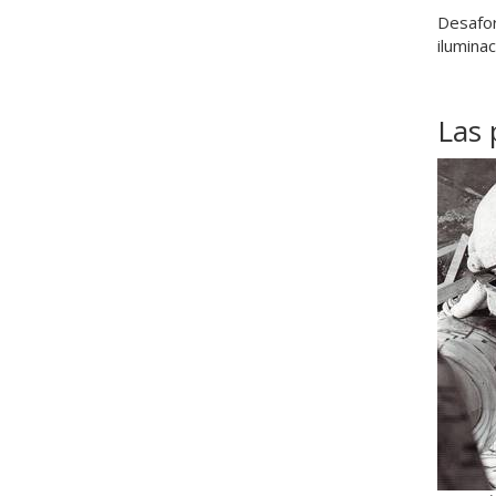
Desafor
ilumina
Las 