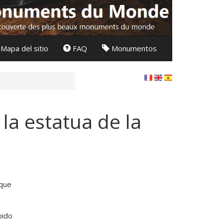
Mapa del sitio
FAQ
Monumentos
la estatua de la
 que
bido