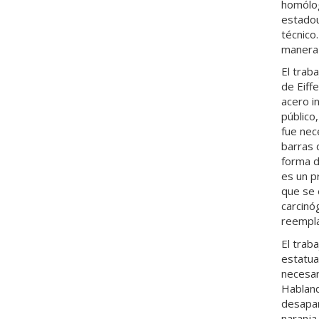
homólog
estadou
técnico
manera 
El trab
de Eiff
acero i
público
fue nec
barras 
forma d
es un p
que se 
carcinó
reempla
El trab
estatua
necesar
Habland
desapar
naranja