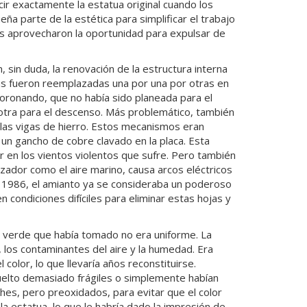
ir exactamente la estatua original cuando los
a parte de la estética para simplificar el trabajo
os aprovecharon la oportunidad para expulsar de
sin duda, la renovación de la estructura interna
igas fueron reemplazadas una por una por otras en
oronando, que no había sido planeada para el
otra para el descenso. Más problemático, también
 las vigas de hierro. Estos mecanismos eran
o un gancho de cobre clavado en la placa. Esta
ar en los vientos violentos que sufre. Pero también
izador como el aire marino, causa arcos eléctricos
n 1986, el amianto ya se consideraba un poderoso
 condiciones difíciles para eliminar estas hojas y
na verde que había tomado no era uniforme. La
los contaminantes del aire y la humedad. Era
color, lo que llevaría años reconstituirse.
elto demasiado frágiles o simplemente habían
s, pero preoxidados, para evitar que el color
la estatua, lo que le habría dado la impresión de