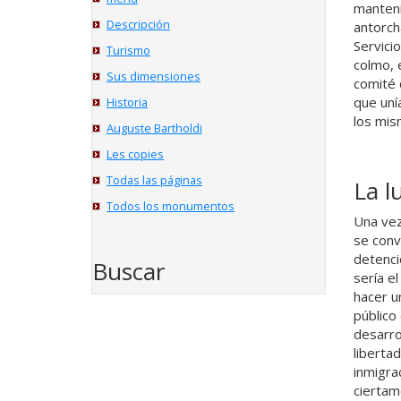
manteni
Descripción
antorch
Servici
Turismo
colmo, 
Sus dimensiones
comité 
que uní
Historia
los mis
Auguste Bartholdi
Les copies
Todas las páginas
La l
Todos los monumentos
Una vez
se conv
detenci
Buscar
sería el
hacer u
público
desarro
liberta
inmigra
ciertam