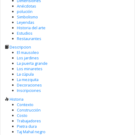
Dimensiones
Anécdotas
polución
Simbolismo
Leyendas
Historia del arte
Estudios
Restaurantes
Descripcion
El mausoleo
Los jardines
La puerta grande
Los minaretes
La cúpula
La mezquita
Decoraciones
Inscripciones
Historia
Contexto
Construcción
Costo
Trabajadores
Pietra dura
Taj Mahal negro