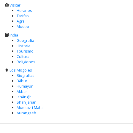
Visitar
Horarios
Tarifas
Agra
Museo
India
Geografía
Historia
Tourismo
Cultura
Religiones
Los Mogoles
Biografías
Bâbur
Humâyûn
Akbar
Jahângîr
Shah Jahan
Mumtaz-i Mahal
Aurangzeb