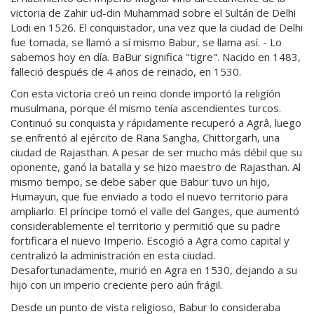
victoria de Zahir ud-din Muhammad sobre el Sultán de Delhi
Lodi en 1526. El conquistador, una vez que la ciudad de Delhi
fue tomada, se llamó a sí mismo Babur, se llama así. - Lo
sabemos hoy en día. BaBur significa "tigre". Nacido en 1483,
falleció después de 4 años de reinado, en 1530.
Con esta victoria creó un reino donde importó la religión
musulmana, porque él mismo tenía ascendientes turcos.
Continuó su conquista y rápidamente recuperó a Agrâ, luego
se enfrentó al ejército de Rana Sangha, Chittorgarh, una
ciudad de Rajasthan. A pesar de ser mucho más débil que su
oponente, ganó la batalla y se hizo maestro de Rajasthan. Al
mismo tiempo, se debe saber que Babur tuvo un hijo,
Humayun, que fue enviado a todo el nuevo territorio para
ampliarlo. El príncipe tomó el valle del Ganges, que aumentó
considerablemente el territorio y permitió que su padre
fortificara el nuevo Imperio. Escogió a Agra como capital y
centralizó la administración en esta ciudad.
Desafortunadamente, murió en Agra en 1530, dejando a su
hijo con un imperio creciente pero aún frágil.
Desde un punto de vista religioso, Babur lo consideraba