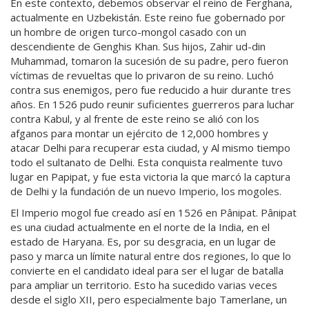
En este contexto, debemos observar el reino de Ferghana,
actualmente en Uzbekistán. Este reino fue gobernado por
un hombre de origen turco-mongol casado con un
descendiente de Genghis Khan. Sus hijos, Zahir ud-din
Muhammad, tomaron la sucesión de su padre, pero fueron
víctimas de revueltas que lo privaron de su reino. Luchó
contra sus enemigos, pero fue reducido a huir durante tres
años. En 1526 pudo reunir suficientes guerreros para luchar
contra Kabul, y al frente de este reino se alió con los
afganos para montar un ejército de 12,000 hombres y
atacar Delhi para recuperar esta ciudad, y Al mismo tiempo
todo el sultanato de Delhi. Esta conquista realmente tuvo
lugar en Papipat, y fue esta victoria la que marcó la captura
de Delhi y la fundación de un nuevo Imperio, los mogoles.
El Imperio mogol fue creado así en 1526 en Pânipat. Pânipat
es una ciudad actualmente en el norte de la India, en el
estado de Haryana. Es, por su desgracia, en un lugar de
paso y marca un límite natural entre dos regiones, lo que lo
convierte en el candidato ideal para ser el lugar de batalla
para ampliar un territorio. Esto ha sucedido varias veces
desde el siglo XII, pero especialmente bajo Tamerlane, un