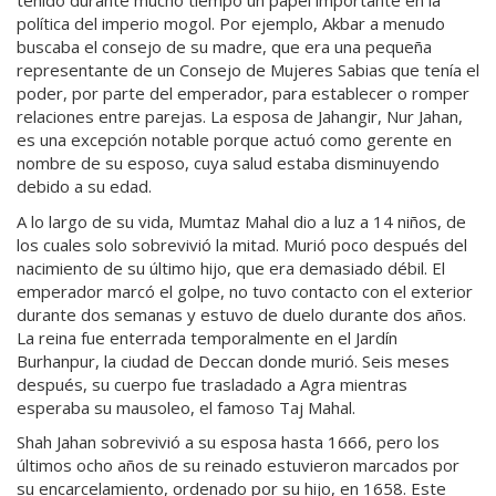
tenido durante mucho tiempo un papel importante en la
política del imperio mogol. Por ejemplo, Akbar a menudo
buscaba el consejo de su madre, que era una pequeña
representante de un Consejo de Mujeres Sabias que tenía el
poder, por parte del emperador, para establecer o romper
relaciones entre parejas. La esposa de Jahangir, Nur Jahan,
es una excepción notable porque actuó como gerente en
nombre de su esposo, cuya salud estaba disminuyendo
debido a su edad.
A lo largo de su vida, Mumtaz Mahal dio a luz a 14 niños, de
los cuales solo sobrevivió la mitad. Murió poco después del
nacimiento de su último hijo, que era demasiado débil. El
emperador marcó el golpe, no tuvo contacto con el exterior
durante dos semanas y estuvo de duelo durante dos años.
La reina fue enterrada temporalmente en el Jardín
Burhanpur, la ciudad de Deccan donde murió. Seis meses
después, su cuerpo fue trasladado a Agra mientras
esperaba su mausoleo, el famoso Taj Mahal.
Shah Jahan sobrevivió a su esposa hasta 1666, pero los
últimos ocho años de su reinado estuvieron marcados por
su encarcelamiento, ordenado por su hijo, en 1658. Este