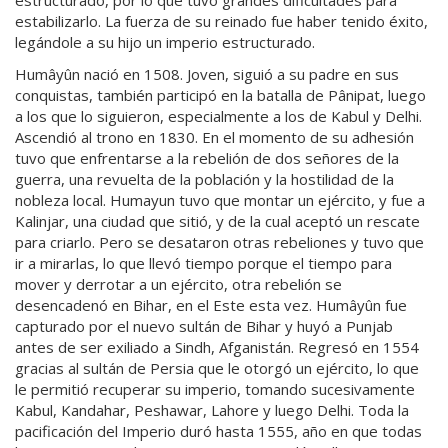
estructurado, por lo que tuvo grandes dificultades para
estabilizarlo. La fuerza de su reinado fue haber tenido éxito,
legándole a su hijo un imperio estructurado.
Humâyûn nació en 1508. Joven, siguió a su padre en sus
conquistas, también participó en la batalla de Pânipat, luego
a los que lo siguieron, especialmente a los de Kabul y Delhi.
Ascendió al trono en 1830. En el momento de su adhesión
tuvo que enfrentarse a la rebelión de dos señores de la
guerra, una revuelta de la población y la hostilidad de la
nobleza local. Humayun tuvo que montar un ejército, y fue a
Kalinjar, una ciudad que sitió, y de la cual aceptó un rescate
para criarlo. Pero se desataron otras rebeliones y tuvo que
ir a mirarlas, lo que llevó tiempo porque el tiempo para
mover y derrotar a un ejército, otra rebelión se
desencadenó en Bihar, en el Este esta vez. Humâyûn fue
capturado por el nuevo sultán de Bihar y huyó a Punjab
antes de ser exiliado a Sindh, Afganistán. Regresó en 1554
gracias al sultán de Persia que le otorgó un ejército, lo que
le permitió recuperar su imperio, tomando sucesivamente
Kabul, Kandahar, Peshawar, Lahore y luego Delhi. Toda la
pacificación del Imperio duró hasta 1555, año en que todas