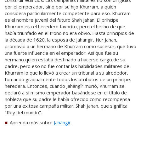
construir edificios. Las campañas militares no son dirigidas
por el emperador, sino por su hijo Khurram, a quien
considera particularmente competente para eso. Khurram
es el nombre juvenil del futuro Shah Jahan. El príncipe
Khurram era el heredero favorito, pero el hecho de que
había triunfado en el trono no era obvio. Hasta principios de
la década de 1620, la esposa de Jahangir, Nur Jahan,
promovió a un hermano de Khurram como sucesor, que tuvo
una fuerte influencia en el emperador. Así que fue su
hermano quien estaba destinado a hacerse cargo de su
padre, pero eso no fue contar las habilidades militares de
Khurram lo que lo llevó a crear un tribunal a su alrededor,
tomando gradualmente todos los atributos de un príncipe.
heredera. Entonces, cuando Jahângîr murió, Khurram se
declaró a sí mismo emperador basándose en el título de
nobleza que su padre le había ofrecido como recompensa
por una exitosa campaña militar: Shah Jahan, que significa
"Rey del mundo".
Aprenda más sobre
Jahângîr
.