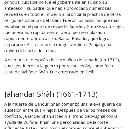
principal culpable no fue el gobernante en sí, sino su
antecesor, su padre, que había provocado numerosas
revueltas en todo el Imperio al prohibir la práctica de otras
religiones distintas del Islam. Fueron los Sikhs los que más
estaban en el punto de revuelta. Su líder, Guru Gobind Singh,
fue asesinado rápidamente, pero fue reemplazado
rápidamente por otra sikh, Banda Bahadur, que logró
separarse. Así, el Imperio mogol perdió el Punjab, una
región del norte de la India.
A su muerte, después de cinco años de reinado (en 1712),
sus hijos fueron a la guerra por su sucesión, como fue el
caso de Bahâdur Shâh. Fue enterrado en Delhi.
Jahandar Shâh (1661-1713)
A la muerte de Bahdur, Shah comenzó una nueva guerra de
sucesión entre sus 4 hijos. Después de varios meses de
conflicto, Jahander Shah accedió al trono de Mughal con la
ayuda de Zulfiqar Khan, una personalidad de la corte
influyente. Este último tomó el dominio sobre el soberano y