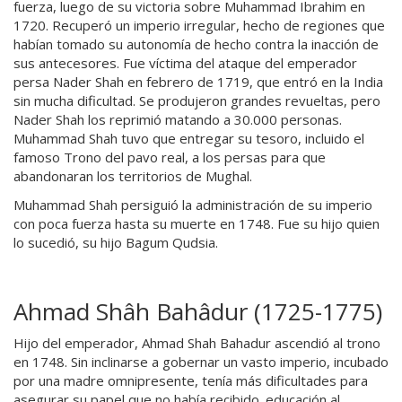
fuerza, luego de su victoria sobre Muhammad Ibrahim en
1720. Recuperó un imperio irregular, hecho de regiones que
habían tomado su autonomía de hecho contra la inacción de
sus antecesores. Fue víctima del ataque del emperador
persa Nader Shah en febrero de 1719, que entró en la India
sin mucha dificultad. Se produjeron grandes revueltas, pero
Nader Shah los reprimió matando a 30.000 personas.
Muhammad Shah tuvo que entregar su tesoro, incluido el
famoso Trono del pavo real, a los persas para que
abandonaran los territorios de Mughal.
Muhammad Shah persiguió la administración de su imperio
con poca fuerza hasta su muerte en 1748. Fue su hijo quien
lo sucedió, su hijo Bagum Qudsia.
Ahmad Shâh Bahâdur (1725-1775)
Hijo del emperador, Ahmad Shah Bahadur ascendió al trono
en 1748. Sin inclinarse a gobernar un vasto imperio, incubado
por una madre omnipresente, tenía más dificultades para
asegurar su papel que no había recibido. educación al