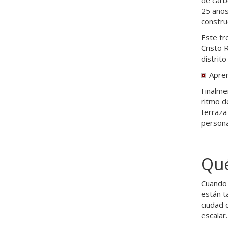
25 años
constru
Este tre
Cristo 
distrit
Apre
Finalme
ritmo d
terraza
persona
Qué
Cuando 
están t
ciudad 
escalar.