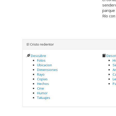
sendero
parque 
Río con
El Cristo redentor
Descubre
Descr
Fotos
Hi
Ubicacion
S
Dimensiones
Ar
Rayo
Ca
Copias
L
Hechos
Pa
Cine
Humor
Tatuajes