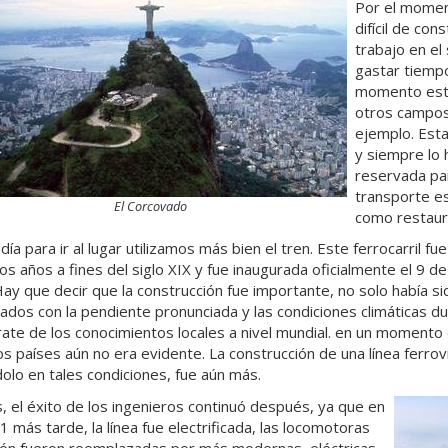
Por el momen
difícil de con
trabajo en el 
gastar tiempo
momento esta
otros campos 
ejemplo. Esta
y siempre lo 
reservada pa
transporte es
El Corcovado
como restaur
ía para ir al lugar utilizamos más bien el tren. Este ferrocarril f
os años a fines del siglo XIX y fue inaugurada oficialmente el 9
 Hay que decir que la construcción fue importante, no solo había
nados con la pendiente pronunciada y las condiciones climáticas du
ate de los conocimientos locales a nivel mundial. en un momento e
os países aún no era evidente. La construcción de una línea ferr
olo en tales condiciones, fue aún más.
 el éxito de los ingenieros continuó después, ya que en
1 más tarde, la línea fue electrificada, las locomotoras
ón fueron reemplazadas por más modernas, eléctricas.