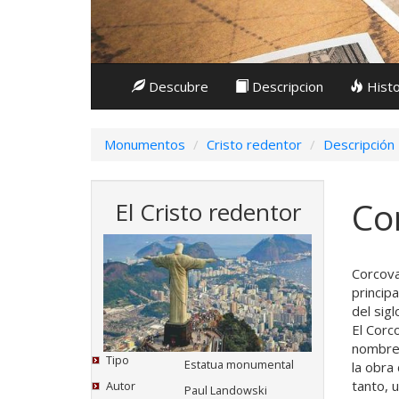
Descubre
Descripcion
Histo
Monumentos
Cristo redentor
Descripción
Co
El Cristo redentor
Corcova
princip
del sig
El Corc
nombre 
Tipo
Estatua monumental
la obra
tanto, 
Autor
Paul Landowski