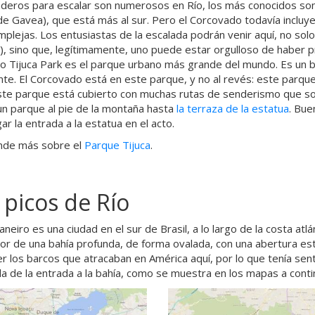
deros para escalar son numerosos en Río, los más conocidos son
de Gavea), que está más al sur. Pero el Corcovado todavía incluye
plejas. Los entusiastas de la escalada podrán venir aquí, no solo
), sino que, legítimamente, uno puede estar orgulloso de haber pr
io Tijuca Park es el parque urbano más grande del mundo. Es un b
te. El Corcovado está en este parque, y no al revés: este parque 
ste parque está cubierto con muchas rutas de senderismo que son
n parque al pie de la montaña hasta
la terraza de la estatua
. Bue
ar la entrada a la estatua en el acto.
nde más sobre el
Parque Tijuca
.
 picos de Río
aneiro es una ciudad en el sur de Brasil, a lo largo de la costa atlá
or de una bahía profunda, de forma ovalada, con una abertura est
 los barcos que atracaban en América aquí, por lo que tenía sentido
da de la entrada a la bahía, como se muestra en los mapas a conti