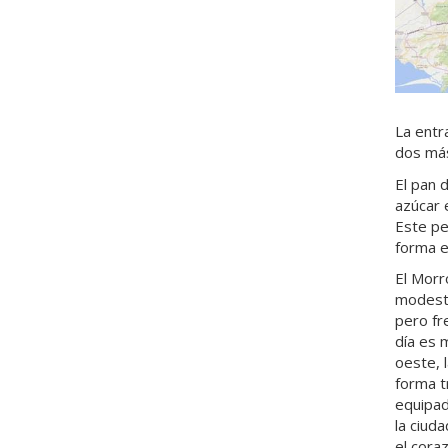
La entr
dos más
El pan 
azúcar 
Este pe
forma e
El Mor
modesto
pero fr
día es 
oeste, 
forma t
equipad
la ciud
el cora