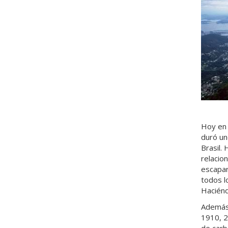
Hoy en d
duró un
Brasil.
relacio
escapar
todos l
Haciénd
Además,
1910, 2
de carb