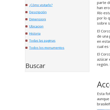
parte d
¿Cómo visitarlo?
han ero
Descripción
Río est
por lo 
Dimensioni
sobre s
Ubicacion
El Corc
Historia
de una 
Todas las paginas
en esta
cual es
Todos los monumentos
El Corc
azúcar e
Buscar
región.
Acc
Esta fo
aunque 
brasile