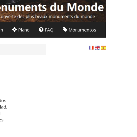
en
Plano
FAQ
Monumentos
dos
dad.
l
es