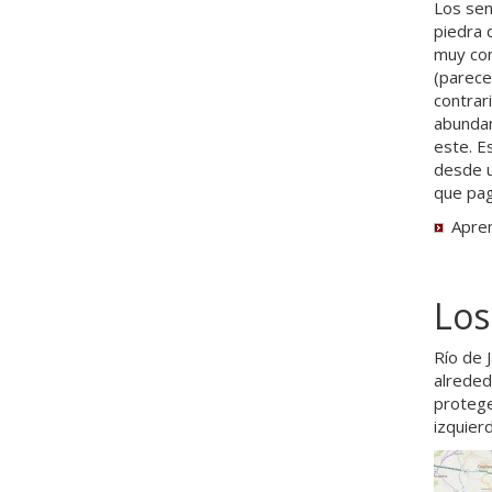
Los sen
piedra 
muy com
(parece
contrar
abundan
este. E
desde u
que pag
Apre
Los
Río de J
alreded
proteger
izquier