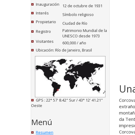
Inauguración
12 de octubre de 1931
Interés
Símbolo religioso
Propietario
Ciudad de Río
Patrimonio Mundial de la
Registro
UNESCO desde 1973
Visitantes
600,000 / año
Ubicación: Río de Janeiro, Brasil
Una
Corcova
GPS : 22° 57' 8.42" Sur / 43° 12' 41.21"
Oeste
extraño
montaña
da Tent
Menú
impresi
Corcova
Resumen