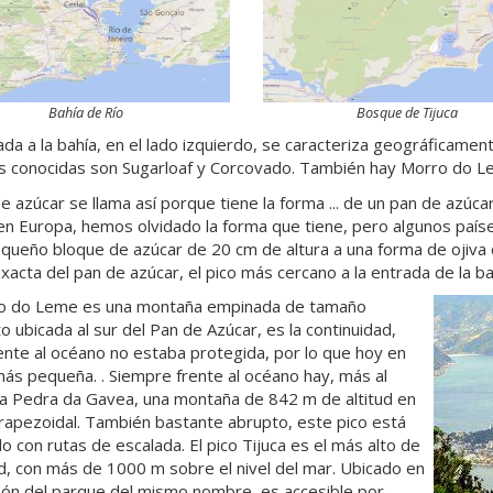
Bahía de Río
Bosque de Tijuca
ada a la bahía, en el lado izquierdo, se caracteriza geográficamen
 conocidas son Sugarloaf y Corcovado. También hay Morro do Lem
de azúcar se llama así porque tiene la forma ... de un pan de azúc
en Europa, hemos olvidado la forma que tiene, pero algunos paíse
queño bloque de azúcar de 20 cm de altura a una forma de ojiva c
xacta del pan de azúcar, el pico más cercano a la entrada de la ba
ro do Leme es una montaña empinada de tamaño
 ubicada al sur del Pan de Azúcar, es la continuidad,
ente al océano no estaba protegida, por lo que hoy en
más pequeña. . Siempre frente al océano hay, más al
la Pedra da Gavea, una montaña de 842 m de altitud en
rapezoidal. También bastante abrupto, este pico está
o con rutas de escalada. El pico Tijuca es el más alto de
ad, con más de 1000 m sobre el nivel del mar. Ubicado en
zón del parque del mismo nombre, es accesible por