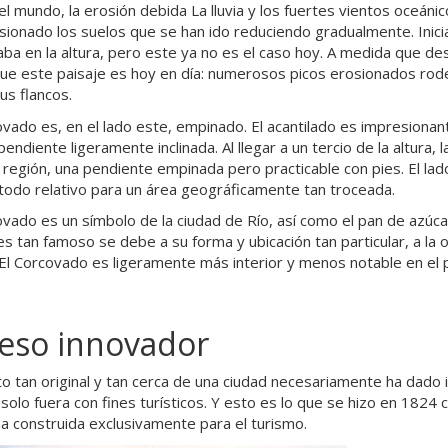
el mundo, la erosión debida La lluvia y los fuertes vientos oceánic
sionado los suelos que se han ido reduciendo gradualmente. Inic
aba en la altura, pero este ya no es el caso hoy. A medida que des
que este paisaje es hoy en día: numerosos picos erosionados rod
us flancos.
ovado es, en el lado este, empinado. El acantilado es impresion
pendiente ligeramente inclinada. Al llegar a un tercio de la altura
 región, una pendiente empinada pero practicable con pies. El l
 todo relativo para un área geográficamente tan troceada.
ovado es un símbolo de la ciudad de Río, así como el pan de azúca
s tan famoso se debe a su forma y ubicación tan particular, a la or
 El Corcovado es ligeramente más interior y menos notable en el p
eso innovador
to tan original y tan cerca de una ciudad necesariamente ha dado i
solo fuera con fines turísticos. Y esto es lo que se hizo en 1824 
ña construida exclusivamente para el turismo.