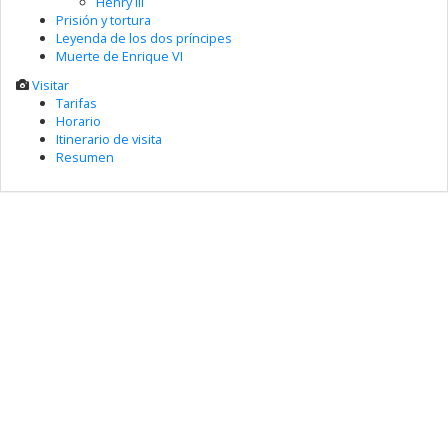
Henry III
Prisión y tortura
Leyenda de los dos príncipes
Muerte de Enrique VI
Visitar
Tarifas
Horario
Itinerario de visita
Resumen