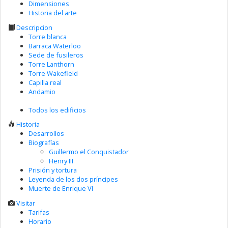
Dimensiones
Historia del arte
Descripcion
Torre blanca
Barraca Waterloo
Sede de fusileros
Torre Lanthorn
Torre Wakefield
Capilla real
Andamio
Todos los edificios
Historia
Desarrollos
Biografías
Guillermo el Conquistador
Henry III
Prisión y tortura
Leyenda de los dos príncipes
Muerte de Enrique VI
Visitar
Tarifas
Horario